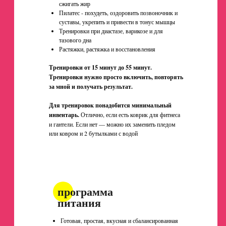
сжигать жир
Пилатес - похудеть, оздоровить позвоночник и
суставы, укрепить и привести в тонус мышцы
Тренировки при диастазе, варикозе и для
тазового дна
Растяжки, растяжка и восстановления
Тренировки от 15 минут до 55 минут.
Тренировки нужно просто включить, повторять
за мной и получать результат.
Для тренировок понадобится минимальный
инвентарь
.
Отлично, если есть коврик для фитнеса
и гантели. Если нет — можно их заменить пледом
или ковром и 2 бутылками с водой
программа
питания
Готовая, простая, вкусная и сбалансированная