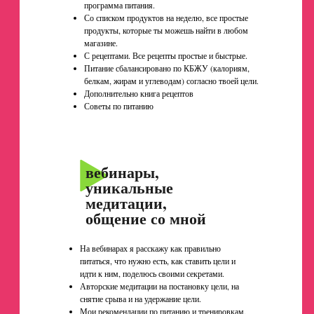
программа питания.
Со списком продуктов на неделю, все простые
продукты, которые ты можешь найти в любом
магазине.
С рецептами. Все рецепты простые и быстрые.
Питание сбалансировано по КБЖУ (калориям,
белкам, жирам и углеводам) согласно твоей цели.
Дополнительно книга рецептов
Советы по питанию
вебинары,
уникальные
медитации,
общение со мной
На вебинарах я расскажу как правильно
питаться, что нужно есть, как ставить цели и
идти к ним, поделюсь своими секретами.
Авторские медитации на постановку цели, на
снятие срыва и на удержание цели.
Мои рекомендации по питанию и тренировкам,