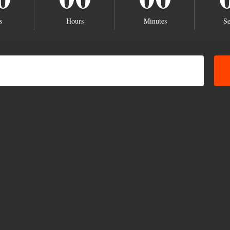
s
Hours
Minutes
S