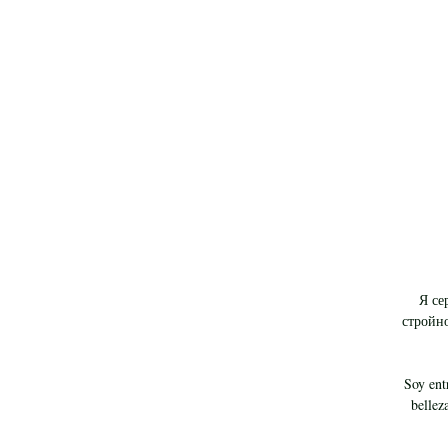
Я се
стройн
Soy entr
bellez