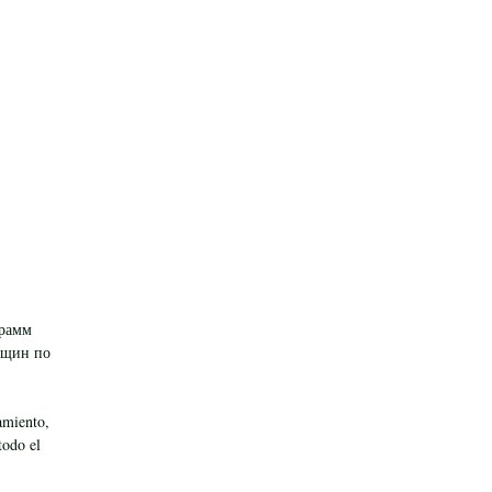
грамм
нщин по
zamiento,
todo el