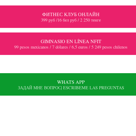
ФИТНЕС КЛУБ ОНЛАЙН
399 руб /16 бел руб / 2 250 тенге
GIMNASIO EN LÍNEA NFIT
99 pesos mexicanos / 7 dólares / 6,5 euros / 5 249 pesos chilenos
WHATS APP
ЗАДАЙ МНЕ ВОПРОС| ESCRIBEME LAS PREGUNTAS